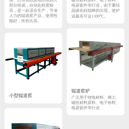
体、出传动以及电控组四大
磁性材料原料、电子粉料、
部分组成，自动化程度较
电器瓷件等行业，由于重结
高，是一款适合生产，节省
晶碳化硅辊棒的出现，使炉
人力的辊道窑产品，使用性
温最高可达1300℃。
能好，性价比高。
辊道窑炉
小型辊道窑
广泛用于锂电材料、稀土、
磁性材料原料、电子粉料、
电器瓷件等行业