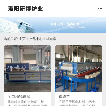
当前位置:
主页
> 产品中心 > 辊道窑
全自动辊道窑
辊道窑
此款辊道窑由进传动、炉
广泛用于锂电材料、稀土、