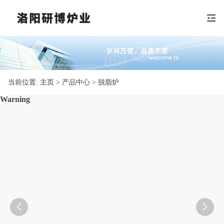
当前位置:
主页
> 产品中心 > 脱脂炉
: Undefined array key "pic" in
/www/wwwroot/yanboluye.net/templates_c/ca834
on line

