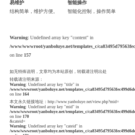
易维护
智能操作
结构简单，维护方便。
智能化控制，操作简单
Warning
: Undefined array key "content" in
/www/wwwroot/yanboluye.net/templates_c/ca83495d79563fec4
on line
157
如无特殊说明，文章均为本站原创，转载请注明出处
转载请注明来源：
Warning
: Undefined array key "title" in
/www/wwwroot/yanboluye.net/templates_c/ca83495d79563fec499d6dc7
on line
164
本文永久链接地址：
http://www.yanboluye.net/view.php?mid=
Warning
: Undefined array key "mid" in
/www/wwwroot/yanboluye.net/templates_c/ca83495d79563fec499d6dc7
on line
170
&cateid=
Warning
: Undefined array key "cateid" in
/www/wwwroot/yanboluye.net/templates_c/ca83495d79563fec499d6dc7