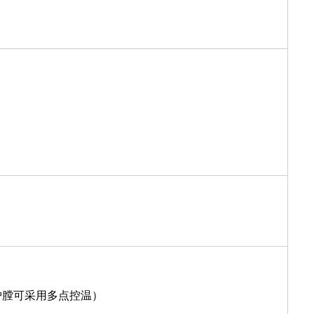
）
炉膛可采用多点控温）