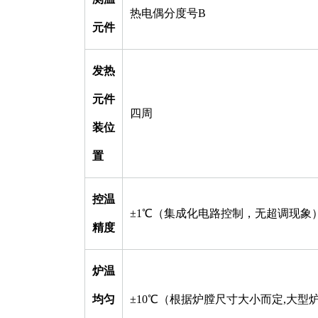
热电偶分度号B
元件
发热
元件
四周
装位
置
控温
±1℃（集成化电路控制，无超调现象
精度
炉温
均匀
±10℃（根据炉膛尺寸大小而定,大型