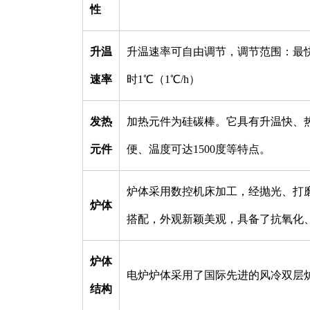
性
升温
升温速率可自由调节，调节范围：最快升
速率
时1℃（1℃/h）
发热
加热元件为硅碳棒。它具有升温快、
元件
便、温度可达1500度等特点。
炉体采用数控机床加工，经抛光、打
炉体
搭配，外观新颖美观，具备了抗氧化
炉体
电炉炉体采用了国际先进的风冷双层
结构