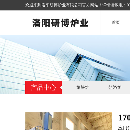
欢迎来到洛阳研博炉业有限公司官方网站！详情请致电：0379-6
首页
产品中心
熔块炉
盐浴炉
1
应用