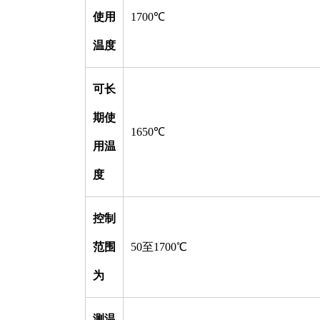
使用
1700℃
温度
可长
期使
1650℃
用温
度
控制
范围
50至1700℃
为
测温